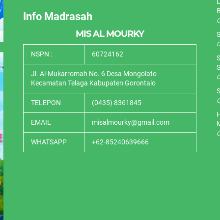
L
Info Madrasah
O
MIS AL MOURKY
S
O
NSPN :
60724162
S
S
Jl. Al-Mukarromah No. 6 Desa Mongolato
O
Kecamatan Telaga Kabupaten Gorontalo
S
O
TELEPON
(0435) 8361845
H
EMAIL
misalmourky@gmail.com
O
WHATSAPP
+62-85240639666