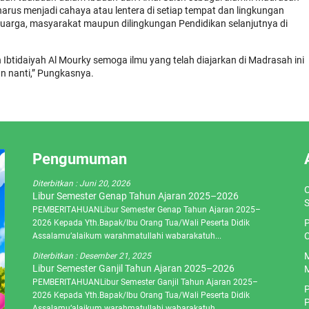
harus menjadi cahaya atau lentera di setiap tempat dan lingkungan
luarga, masyarakat maupun dilingkungan Pendidikan selanjutnya di
Ibtidaiyah Al Mourky semoga ilmu yang telah diajarkan di Madrasah ini
an nanti,” Pungkasnya.
Pengumuman
Diterbitkan :
Juni 20, 2026
O
Libur Semester Genap Tahun Ajaran 2025–2026
S
PEMBERITAHUANLibur Semester Genap Tahun Ajaran 2025–
P
2026 Kepada Yth.Bapak/Ibu Orang Tua/Wali Peserta Didik
C
Assalamu’alaikum warahmatullahi wabarakatuh...
M
Diterbitkan :
Desember 21, 2025
Libur Semester Ganjil Tahun Ajaran 2025–2026
M
PEMBERITAHUANLibur Semester Ganjil Tahun Ajaran 2025–
P
2026 Kepada Yth.Bapak/Ibu Orang Tua/Wali Peserta Didik
P
Assalamu’alaikum warahmatullahi wabarakatuh...