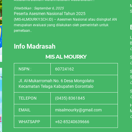
M
Diterbitkan :
September 6, 2025
S
Peserta Asesmen Nasional Tahun 2025
(MIS-ALMOURKY.SCH.ID) – Asesmen Nasional atau disingkat AN
merupakan evaluasi yang dilakukan oleh pemerintah untuk
pemetaan..
L
Info Madrasah
O
MIS AL MOURKY
S
O
NSPN :
60724162
S
S
Jl. Al-Mukarromah No. 6 Desa Mongolato
O
Kecamatan Telaga Kabupaten Gorontalo
S
O
TELEPON
(0435) 8361845
H
EMAIL
misalmourky@gmail.com
O
WHATSAPP
+62-85240639666