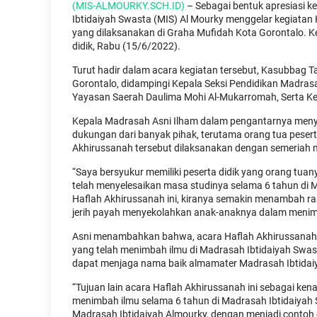
(MIS-ALMOURKY.SCH.ID)
– Sebagai bentuk apresiasi k
Ibtidaiyah Swasta (MIS) Al Mourky menggelar kegiatan 
yang dilaksanakan di Graha Mufidah Kota Gorontalo. Keg
didik, Rabu (15/6/2022).
Turut hadir dalam acara kegiatan tersebut, Kasubbag
Gorontalo, didampingi Kepala Seksi Pendidikan Madra
Yayasan Saerah Daulima Mohi Al-Mukarromah, Serta Ke
Kepala Madrasah Asni Ilham dalam pengantarnya meny
dukungan dari banyak pihak, terutama orang tua pesert
Akhirussanah tersebut dilaksanakan dengan semeriah 
“Saya bersyukur memiliki peserta didik yang orang tuan
telah menyelesaikan masa studinya selama 6 tahun di 
Haflah Akhirussanah ini, kiranya semakin menambah ras
jerih payah menyekolahkan anak-anaknya dalam menimba
Asni menambahkan bahwa, acara Haflah Akhirussanah 
yang telah menimbah ilmu di Madrasah Ibtidaiyah Swast
dapat menjaga nama baik almamater Madrasah Ibtidaiy
“Tujuan lain acara Haflah Akhirussanah ini sebagai k
menimbah ilmu selama 6 tahun di Madrasah Ibtidaiyah
Madrasah Ibtidaiyah Almourky, dengan menjadi contoh