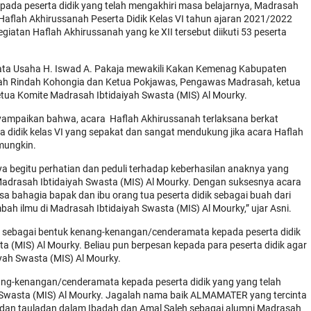
epada peserta didik yang telah mengakhiri masa belajarnya, Madrasah
Haflah Akhirussanah Peserta Didik Kelas VI tahun ajaran 2021/2022
iatan Haflah Akhirussanah yang ke XII tersebut diikuti 53 peserta
 Tata Usaha H. Iswad A. Pakaja mewakili Kakan Kemenag Kabupaten
sah Rindah Kohongia dan Ketua Pokjawas, Pengawas Madrasah, ketua
tua Komite Madrasah Ibtidaiyah Swasta (MIS) Al Mourky.
ampaikan bahwa, acara Haflah Akhirussanah terlaksana berkat
a didik kelas VI yang sepakat dan sangat mendukung jika acara Haflah
mungkin.
ya begitu perhatian dan peduli terhadap keberhasilan anaknya yang
Madrasah Ibtidaiyah Swasta (MIS) Al Mourky. Dengan suksesnya acara
a bahagia bapak dan ibu orang tua peserta didik sebagai buah dari
h ilmu di Madrasah Ibtidaiyah Swasta (MIS) Al Mourky,” ujar Asni.
sebagai bentuk kenang-kenangan/cenderamata kepada peserta didik
a (MIS) Al Mourky. Beliau pun berpesan kepada para peserta didik agar
ah Swasta (MIS) Al Mourky.
enang-kenangan/cenderamata kepada peserta didik yang yang telah
 Swasta (MIS) Al Mourky. Jagalah nama baik ALMAMATER yang tercinta
 dan tauladan dalam Ibadah dan Amal Saleh sebagai alumni Madrasah