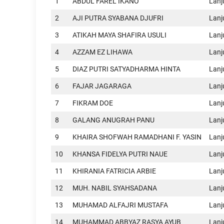
1
ABDUL FAREL IKANO
Lan
2
AJI PUTRA SYABANA DJUFRI
Lan
3
ATIKAH MAYA SHAFIRA USULI
Lan
4
AZZAM EZ LIHAWA
Lan
5
DIAZ PUTRI SATYADHARMA HINTA
Lan
6
FAJAR JAGARAGA
Lan
7
FIKRAM DOE
Lan
8
GALANG ANUGRAH PANU
Lan
9
KHAIRA SHOFWAH RAMADHANI F. YASIN
Lan
10
KHANSA FIDELYA PUTRI NAUE
Lan
11
KHIRANIA FATRICIA ARBIE
Lan
12
MUH. NABIL SYAHSADANA
Lan
13
MUHAMAD ALFAJRI MUSTAFA
Lan
14
MUHAMMAD ABBYAZ RASYA AYUB
Lan