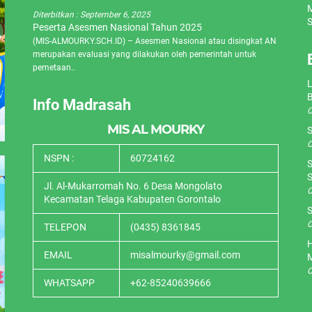
M
Diterbitkan :
September 6, 2025
S
Peserta Asesmen Nasional Tahun 2025
(MIS-ALMOURKY.SCH.ID) – Asesmen Nasional atau disingkat AN
merupakan evaluasi yang dilakukan oleh pemerintah untuk
pemetaan..
L
Info Madrasah
O
MIS AL MOURKY
S
O
NSPN :
60724162
S
S
Jl. Al-Mukarromah No. 6 Desa Mongolato
O
Kecamatan Telaga Kabupaten Gorontalo
S
O
TELEPON
(0435) 8361845
H
EMAIL
misalmourky@gmail.com
O
WHATSAPP
+62-85240639666