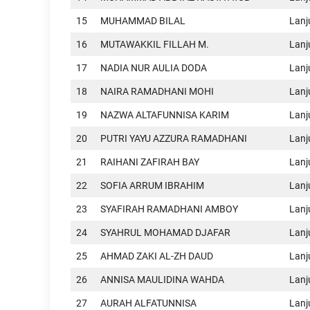
15
MUHAMMAD BILAL
Lan
16
MUTAWAKKIL FILLAH M.
Lan
17
NADIA NUR AULIA DODA
Lan
18
NAIRA RAMADHANI MOHI
Lan
19
NAZWA ALTAFUNNISA KARIM
Lan
20
PUTRI YAYU AZZURA RAMADHANI
Lan
21
RAIHANI ZAFIRAH BAY
Lan
22
SOFIA ARRUM IBRAHIM
Lan
23
SYAFIRAH RAMADHANI AMBOY
Lan
24
SYAHRUL MOHAMAD DJAFAR
Lan
25
AHMAD ZAKI AL-ZH DAUD
Lan
26
ANNISA MAULIDINA WAHDA
Lan
27
AURAH ALFATUNNISA
Lan