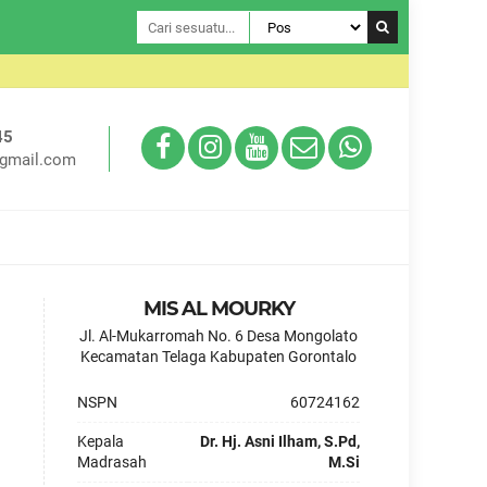
Selamat Da
45
gmail.com
MIS AL MOURKY
Jl. Al-Mukarromah No. 6 Desa Mongolato
Kecamatan Telaga Kabupaten Gorontalo
drasah Unggul dalam Prestasi, Religius dan Berkarakter
NSPN
60724162
Kepala
Dr. Hj. Asni Ilham, S.Pd,
Madrasah
M.Si