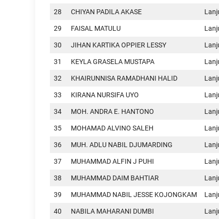
28
CHIYAN PADILA AKASE
Lan
29
FAISAL MATULU
Lan
30
JIHAN KARTIKA OPPIER LESSY
Lan
31
KEYLA GRASELA MUSTAPA
Lan
32
KHAIRUNNISA RAMADHANI HALID
Lan
33
KIRANA NURSIFA UYO
Lan
34
MOH. ANDRA E. HANTONO
Lan
35
MOHAMAD ALVINO SALEH
Lan
36
MUH. ADLU NABIL DJUMARDING
Lan
37
MUHAMMAD ALFIN J PUHI
Lan
38
MUHAMMAD DAIM BAHTIAR
Lan
39
MUHAMMAD NABIL JESSE KOJONGKAM
Lan
40
NABILA MAHARANI DUMBI
Lan