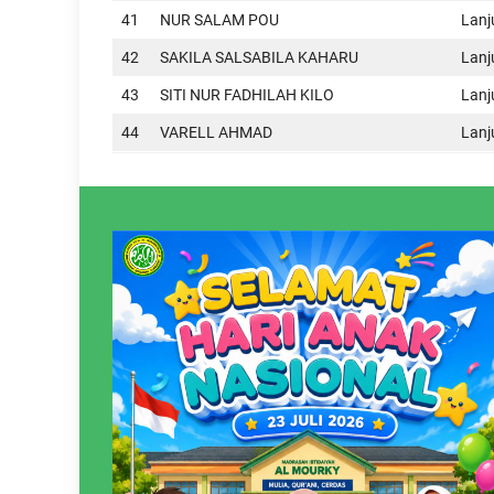
41
NUR SALAM POU
Lan
42
SAKILA SALSABILA KAHARU
Lan
43
SITI NUR FADHILAH KILO
Lan
44
VARELL AHMAD
Lan