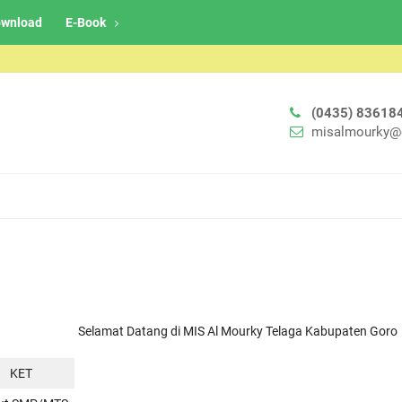
wnload
E-Book
(0435) 83618
misalmourky@
Selamat Datang di MIS Al Mourky Telaga Kabupaten Gorontalo, Ma
KET